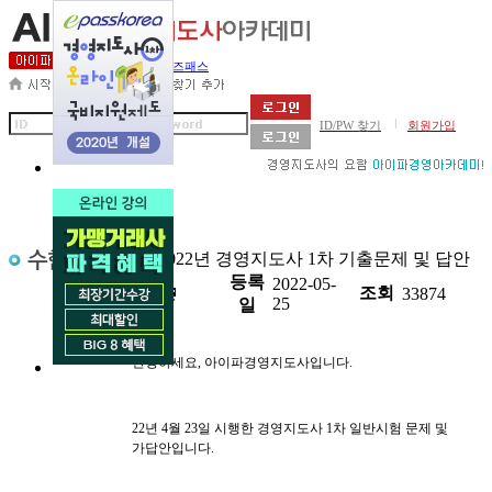
세무사아카데미
비즈패스
|
ID/PW 찾기
회원가입
제목
2022년 경영지도사 1차 기출문제 및 답안
등록
2022-05-
첨부
조회
33874
25
일
안녕하세요, 아이파경영지도사입니다.
22년 4월 23일 시행한 경영지도사 1차 일반시험 문제 및
가답안입니다.