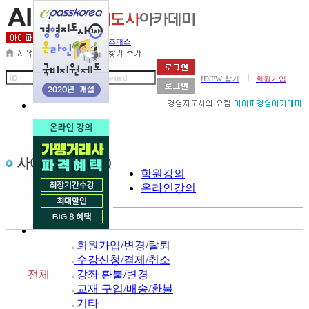
세무사아카데미
비즈패스
|
ID/PW 찾기
회원가입
학원강의
온라인강의
회원가입/변경/탈퇴
수강신청/결제/취소
전체
강좌 환불/변경
교재 구입/배송/환불
기타