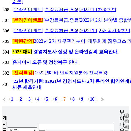
리론]
[온라인이벤트][수강료환급,연장]2022년 1차종합반
308
[온라인이벤트]
[수강료환급,종료]2022년 2차 분야별 종합
307
[온라인이벤트][수강료환급,연장]2022년 1,2차 동차종합반
306
[학원강의]
2022년 2차 재무관리분야_재무회계 집중코스
305
2022 대비
경영지도사 실강 및 온라인강의 교육안내
304
홈페이지 오류 및 정상복구 안내
303
[전략특강]
2022년대비 인적자원분야 전략특강
302
[22년 합격기원!!]2021년 경영지도사 2차 온라인 합격연
301
서류 제출안내
1
2
3
4
5
6
7
8
9
10
|
|
|
|
|
|
|
|
|
|
|
뷰
게
어
시
다
글
운