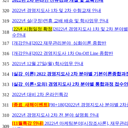
2022년 2차 온라인 신규강좌 개설 및 교육안내
321
2022년 경영지도사 1차 및 2차 수험교재 안내
320
2022년 설(구정)연휴 교배 배송 및 학사업무 안내
319
[
22년 시험일정 확정
]2022년 경영지도사 1차 및 2차 분야
318
수안내
[개강안내]2022 재무관리분야_심화이론 종합반
317
[개강안내]2022 경영지도사 1차 On-Off Line 종합반
316
2021년 12월 27일(월) 학사업무 안내
315
[실강_이론] 2022 경영지도사 2차 분야별 기본이론종합
314
[실강_이론+모의] 경영지도사 2차 분야별 통합과정 접수
313
2022년 대비 2차 온라인특강
312
[종료_새해이벤트]
[90+180]2022년 경영지도사 분야별 
311
2022년 경영지도사 2차 전 분야 설명회 안내
310
[11월특강 안내]
2022년 마케팅분야[시장조사론], 재무관
309