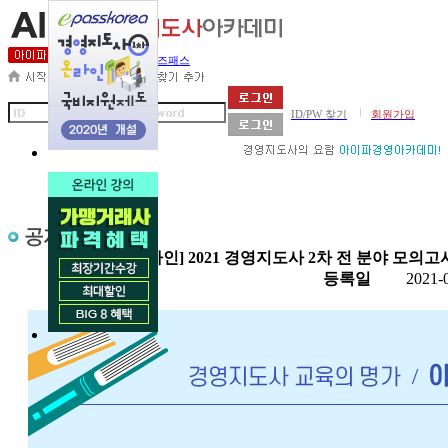
세무사아카데미
비즈패스
|
ID/PW 찾기
회원가입
제목
[온라인] 2021 경영지도사 2차 전 분야 모의
첨부
등록일
2021-