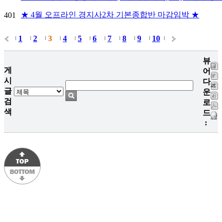
★ 4월 오프라인 경지사2차 기본종합반 마감임박 ★
401
1
2
3
4
5
6
7
8
9
10
|
|
|
|
|
|
|
|
|
|
|
뷰
게
어
시
다
글
운
검
로
색
드
: