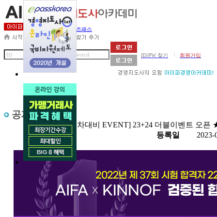
세무사아카데미
비즈패스
|
ID/PW 찾기
회원가입
제목
★ [2차대비 EVENT] 23+24 더블이벤트 오픈 
첨부
등록일
2023-