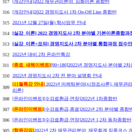
[개강안내]2022 재무관리분야_심화이론 종합반
317
[개강안내]2022 경영지도사 1차 On-Off Line 종합반
316
2021년 12월 27일(월) 학사업무 안내
315
[실강_이론] 2022 경영지도사 2차 분야별 기본이론종합
314
[실강_이론+모의] 경영지도사 2차 분야별 통합과정 접수
313
2022년 대비 2차 온라인특강
312
[종료_새해이벤트]
[90+180]2022년 경영지도사 분야별 
311
2022년 경영지도사 2차 전 분야 설명회 안내
310
[11월특강 안내]
2022년 마케팅분야[시장조사론], 재무관
309
리론]
[온라인이벤트][수강료환급,연장]2022년 1차종합반
308
[온라인이벤트]
[수강료환급,종료]2022년 2차 분야별 종합
307
[온라인이벤트][수강료환급,연장]2022년 1,2차 동차종합반
306
[학원강의]
2022년 2차 재무관리분야_재무회계 집중코스
305