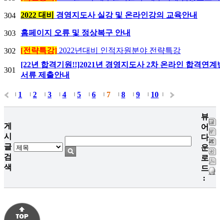
2022 대비
경영지도사 실강 및 온라인강의 교육안내
304
홈페이지 오류 및 정상복구 안내
303
[전략특강]
2022년대비 인적자원분야 전략특강
302
[22년 합격기원!!]2021년 경영지도사 2차 온라인 합격연
301
서류 제출안내
1
2
3
4
5
6
7
8
9
10
|
|
|
|
|
|
|
|
|
|
|
뷰
게
어
시
다
글
운
검
로
색
드
: