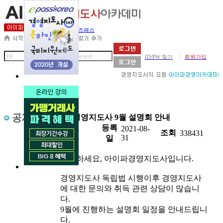
세무사아카데미
비즈패스
|
ID/PW 찾기
회원가입
제목
경영지도사 9월 설명회 안내
등록
2021-08-
첨부
조회
338431
31
일
안녕하세요, 아이파경영지도사입니다.
경영지도사 독립법 시행이후 경영지도사
에 대한 문의와 취득 관련 상담이 많습니
다.
9월에 진행하는 설명회 일정을 안내드립니
다.