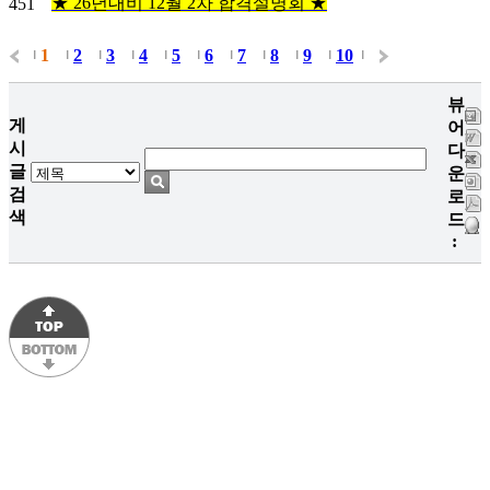
★ 26년대비 12월 2차 합격설명회 ★
451
1
2
3
4
5
6
7
8
9
10
|
|
|
|
|
|
|
|
|
|
|
뷰
게
어
시
다
글
운
검
로
색
드
: