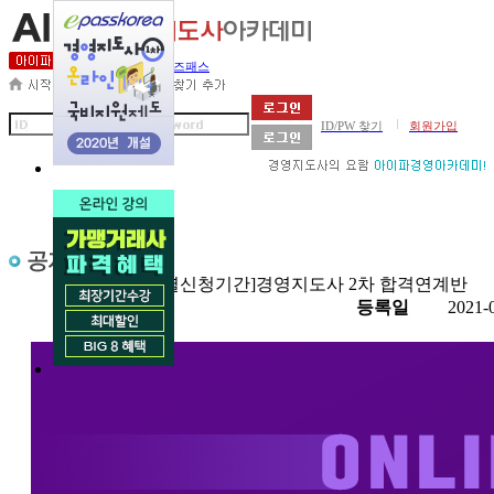
세무사아카데미
비즈패스
|
ID/PW 찾기
회원가입
제목
[특별신청기간]경영지도사 2차 합격연계반
첨부
등록일
2021-