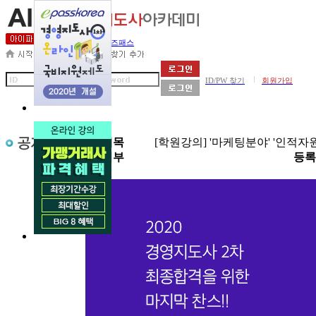
세무사아카데미
비즈패스
|
ID/PW 찾기
회원가입
제목
[학원강의] '마케팅분야' '인적자
첨부
등록