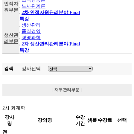
인적자
노사관계론
원부문
2차 인적자원관리분야 Final
특강
생산관리
품질경영
생산관
경영과학
리부문
2차 생산관리관리분야 Final
특강
검색
|
강사선택
| 재무관리부문 |
2차 회계학
강사
수강
강의명
샘플
수강료
선택
명
기간
전