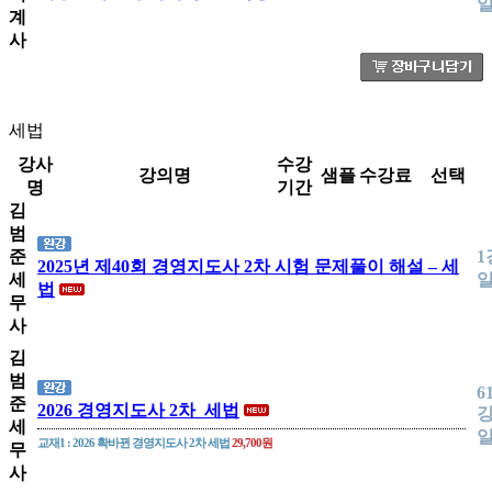
계
사
세법
강사
수강
강의명
샘플
수강료
선택
명
기간
김
범
준
1
2025년 제40회 경영지도사 2차 시험 문제풀이 해설 – 세
세
법
무
사
김
범
6
준
2026 경영지도사 2차_세법
강
세
교재1 : 2026 확바뀐 경영지도사 2차 세법
29,700원
무
사