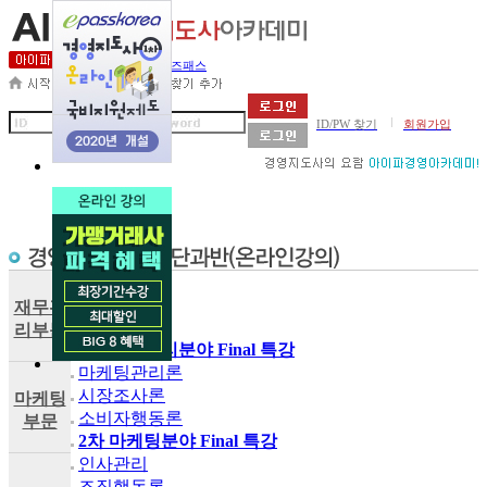
세무사아카데미
비즈패스
|
ID/PW 찾기
회원가입
2차 회계학
세법
재무관
재무관리
리부문
2차 재무관리분야 Final 특강
마케팅관리론
시장조사론
마케팅
소비자행동론
부문
2차 마케팅분야 Final 특강
인사관리
조직행동론