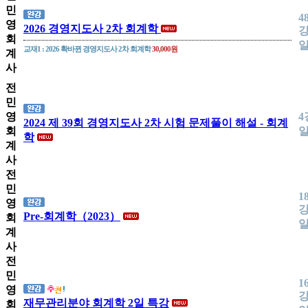
민
4
영
2026 경영지도사 2차 회계학
강
회
교재1 : 2026 확바뀐 경영지도사 2차 회계학
30,000원
계
사
전
민
영
4
2024 제 39회 경영지도사 2차 시험 문제풀이 해설 - 회계
회
학
계
사
전
민
1
영
강
Pre-회계학（2023）
회
계
사
전
민
1
영
강
재무관리분야 회계학 2일 특강
회