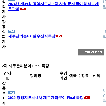
석
1
2024년 제39회 경영지도사 2차 시험 문제풀이 해설 – 재
회
무관리
계
사
장
홍
석
4
재무관리분야_필수산식특강
회
계
사
2차 재무관리분야 Final 특강
강사
수강
강의명
샘플
수강료
선택
명
기간
장
홍
6
석
강
2026 경영지도사 2차 재무관리분야 Final 특강
회
계