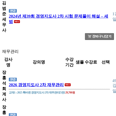
김
범
준
1
2024년 제39회 경영지도사 2차 시험 문제풀이 해설 – 세
세
법
무
사
재무관리
강사
수강
강의명
샘플
수강료
선택
명
기간
장
홍
4
석
2026 경영지도사 2차 재무관리
강
회
교재1 : 2025 확바뀐 경영지도사 2차 재무관리[5판]
29,700원
계
사
장
홍