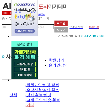
세무사아카데미
비즈패스
|
ID/PW 찾기
회원가입
학원강의
온라인강의
회원가입/변경/탈퇴
수강신청/결제/취소
전체
강좌 환불/변경
교재 구입/배송/환불
기타