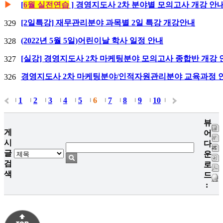
▶
[
6월 실전연습
] 경영지도사 2차 분야별 모의고사 개강 안
[2일특강] 재무관리분야 과목별 2일 특강 개강안내
329
(2022년 5월 5일)어린이날 학사 일정 안내
328
[실강] 경영지도사 2차 마케팅분야 모의고사 종합반 개강 
327
경영지도사 2차 마케팅분야/인적자원관리분야 교육과정 
326
1
2
3
4
5
6
7
8
9
10
|
|
|
|
|
|
|
|
|
|
|
뷰
게
어
시
다
글
운
검
로
색
드
: