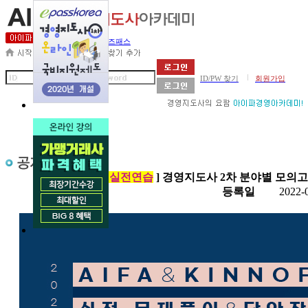
세무사아카데미
비즈패스
|
ID/PW 찾기
회원가입
제목
[
6월 실전연습
] 경영지도사 2차 분야별 모의
첨부
등록일
2022-