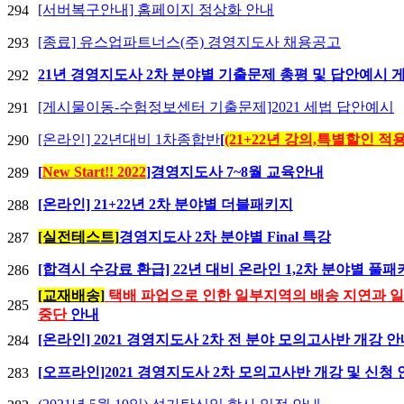
[서버복구안내] 홈페이지 정상화 안내
294
[종료] 유스업파트너스(주) 경영지도사 채용공고
293
21년 경영지도사 2차 분야별 기출문제 총평 및 답안예시 
292
[게시물이동-수험정보센터 기출문제]2021 세법 답안예시
291
[온라인] 22년대비 1차종합반
[
(21+22년 강의,특별할인 적용
290
[
New Start!! 2022
]경영지도사 7~8월 교육안내
289
[온라인] 21+22년 2차 분야별 더블패키지
288
[실전테스트]
경영지도사 2차 분야별 Final 특강
287
[합격시 수강료 환급] 22년 대비 온라인 1,2차 분야별 풀
286
[교재배송]
택배 파업으로 인한 일부지역의 배송 지연과 
285
중단
안내
[온라인] 2021 경영지도사 2차 전 분야 모의고사반 개강 
284
[오프라인]2021 경영지도사 2차 모의고사반 개강 및 신청
283