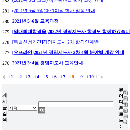
(2021년 5월 19일) 석가탄신일 학사 일정 안내
282
(2021년 5월 5일)어린이날 학사 일정 안내
281
2021년 5~6월 교육과정
280
[역대최대합격율]2022년 경영지도사 합격도 함께하겠습니
279
[특별신청기간]경영지도사 2차 합격연계반
278
[오프라인]2021년 경영지도사 2차 4월 분야별 개강 안내
277
2021년 3~4월 경영지도사 교육안내
276
1
2
3
4
5
6
7
8
9
10
|
|
|
|
|
|
|
|
|
|
|
뷰
게
어
시
다
글
운
검
로
색
드
: