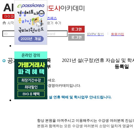
세무사아카데미
비즈패스
|
ID/PW 찾기
회원가입
제목
2021년 설(구정)연휴 자습실 및 
첨부
등록일
안녕하세요.
아이파경영아카데미입니다.
2021년 설 연휴 택배 및 학사업무 안내드립니다.
항상 본원을 아껴주시고 이용해주시는 수강생 여러분께 진심
본원과 함께하는 모든 수강생 여러분의 소망이 알차게 영글어 