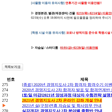
[사물함 이용자 유의사항]
연휴기간 사물함 이용안됨!!
▷ 경영본관, 별관(재경센터) 건물
:
02/11
(목)~02/14(일) 이용
02/10(수) 오후 18:00까지 사전에 필요물품을 정리하여 주시기
[학원 시설 이용 유의사항]
코로나 방역지침 준수로 학원시설 
▷ 자습실 / 스터디룸
:
01/01
(금)~02/28(일) 이용안됨
번호
제목
275
[종료] 2020년 경영지도사 2차 합격자 합격수기 이
274
2020년 경영지도사 2차 합격자 발표 및 합격연계
273
[토/일 마감]2021년 양성과정 대상자 수험전략 설
272
2021년 경영지도사 2차 온라인 강좌 개설 안내
▶
2021년 설(구정)연휴 자습실 및 학사업무 안내
270
실강개강! 경영지도사 2차 분야별 종합반 안내