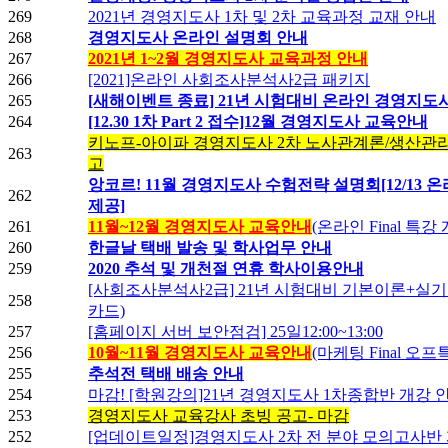
269
2021년 경영지도사 1차 및 2차 교육과정 교재 안내
268
경영지도사 온라인 설명회 안내
267
2021년 1~2월 경영지도사 교육과정 안내
266
[2021]온라인 사회조사분석사2급 패키지
265
[새해이벤트 종료] 21년 시험대비 온라인 경영지도
264
[12.30 1차 Part 2 접수]12월 경영지도사 교육안내
키노프-아이파 경영지도사 2차 노사관계론/생산관리
263
고
앙코르! 11월 경영지도사 수험전략 설명회[12/13 
262
제공]
261
11월~12월 경영지도사 교육안내
(온라인 Final 특강
260
한글날 택배 발송 및 학사업무 안내
259
2020 추석 및 개천절 연휴 학사이용안내
[사회조사분석사2급] 21년 시험대비 기본이론+실기
258
카드)
257
[홈페이지 서버 보안점검] 25일12:00~13:00
256
10월~11월 경영지도사 교육안내
(마케팅 Final 오
255
추석전 택배 배송 안내
254
마감! [학원강의]21년 경영지도사 1차종합반 개강 
253
경영지도사 교육강사 초빙 공고- 마감
252
[업데이트일정]경영지도사 2차 전 분야 모의고사반