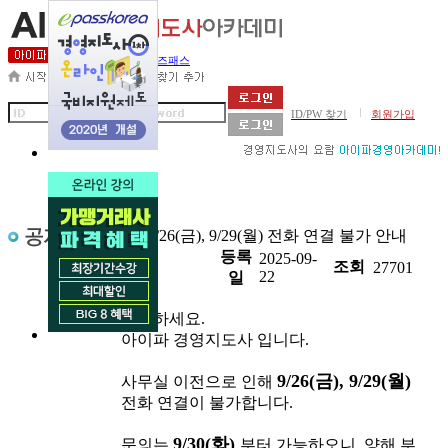
세무사아카데미
비즈패스
|
ID/PW 찾기
회원가입
제목
9/26(금), 9/29(월) 전화 연결 불가 안내
등록
2025-09-
첨부
조회
27701
22
일
안녕하세요.
아이파 경영지도사 입니다.
9/26(금),
9/29(월)
사무실 이전으로 인해
전화 연결이 불가합니다.
9/30(화)
문의는
부터 가능하오니, 양해 부