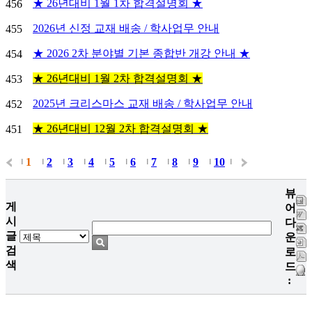
★ 26년대비 1월 1차 합격설명회 ★
456
2026년 신정 교재 배송 / 학사업무 안내
455
★ 2026 2차 분야별 기본 종합반 개강 안내 ★
454
★ 26년대비 1월 2차 합격설명회 ★
453
2025년 크리스마스 교재 배송 / 학사업무 안내
452
★ 26년대비 12월 2차 합격설명회 ★
451
1
2
3
4
5
6
7
8
9
10
|
|
|
|
|
|
|
|
|
|
|
뷰
게
어
시
다
글
운
검
로
색
드
: